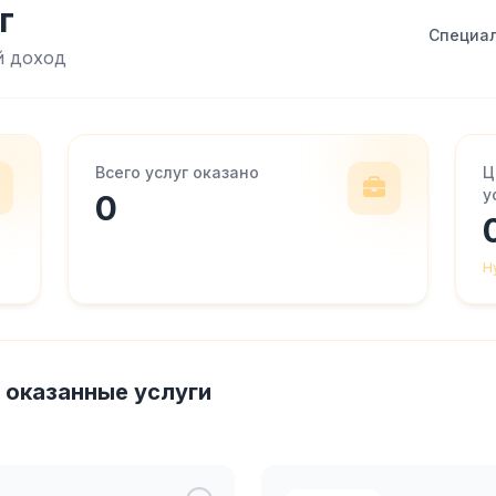
г
Специал
й доход
Всего услуг оказано
Ц
у
0
Н
 оказанные услуги