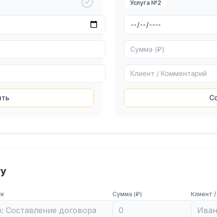
Услуга №2
ить
С
гу
ги
Сумма (₽)
Клиент 