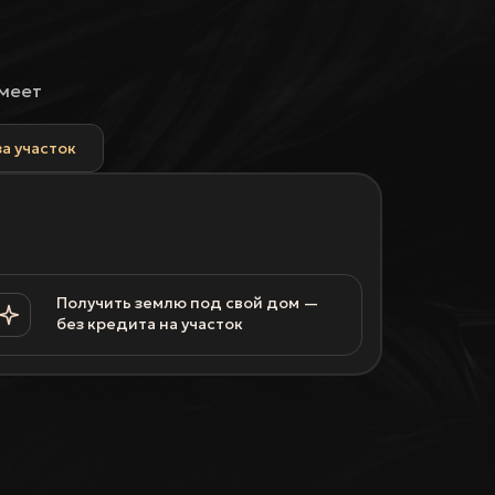
имеет
за участок
Получить землю под свой дом —
без кредита на участок