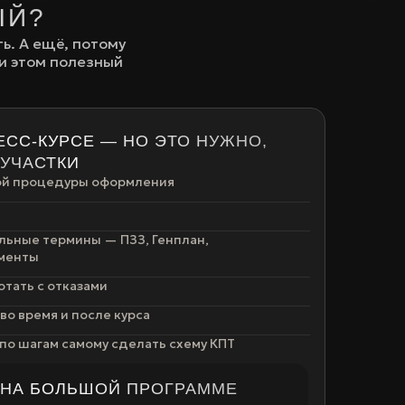
ЫЙ?
ь. А ещё, потому
ри этом полезный
ЕСС-КУРСЕ — НО ЭТО НУЖНО,
УЧАСТКИ
ой процедуры оформления
льные термины — ПЗЗ, Генплан,
аменты
отать с отказами
о время и после курса
по шагам самому сделать схему КПТ
 НА БОЛЬШОЙ ПРОГРАММЕ