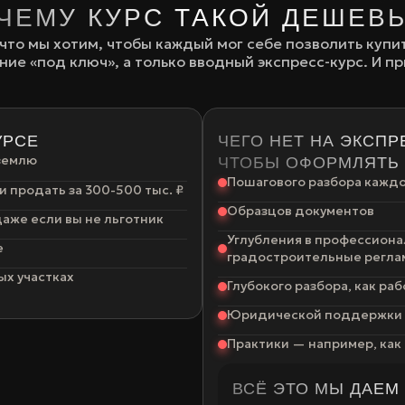
ЧЕМУ КУРС ТАКОЙ ДЕШЕВ
что мы хотим, чтобы каждый мог себе позволить купит
ение «под ключ», а только вводный экспресс-курс. И п
УРСЕ
ЧЕГО НЕТ НА ЭКСПР
 землю
ЧТОБЫ ОФОРМЛЯТЬ 
Пошагового разбора кажд
 и продать за 300-500 тыс. ₽
Образцов документов
аже если вы не льготник
Углубления в профессиона
е
градостроительные регл
ых участках
Глубокого разбора, как раб
Юридической поддержки в
Практики — например, как 
ВСЁ ЭТО МЫ ДАЕМ